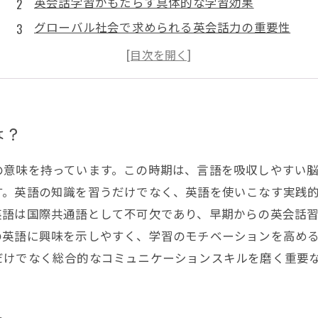
英会話学習がもたらす具体的な学習効果
グローバル社会で求められる英会話力の重要性
塾における中学生英会話指導の取り組みと工夫
中学生の英会話学習が開く未来への扉
は？
の意味を持っています。この時期は、言語を吸収しやすい
す。英語の知識を習うだけでなく、英語を使いこなす実践
英語は国際共通語として不可欠であり、早期からの英会話
の英語に興味を示しやすく、学習のモチベーションを高め
だけでなく総合的なコミュニケーションスキルを磨く重要