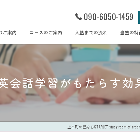
090-6050-1459
のご案内
コースのご案内
入塾までの流れ
当塾の特
幼児
小学生
英会話学習がもたらす効
集団個別
体験授業
学習習慣
上本町の塾ならSTARLET study room of art br