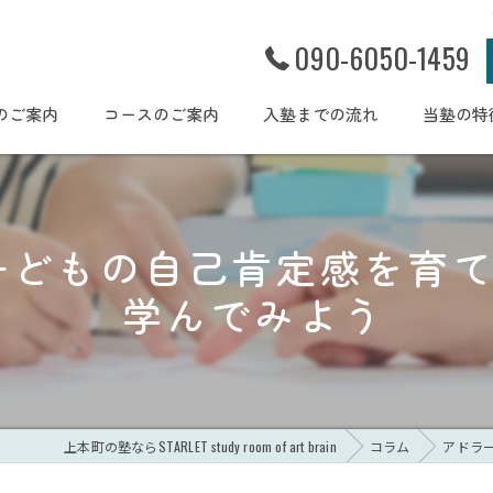
090-6050-1459
のご案内
コースのご案内
入塾までの流れ
当塾の特
幼児
小学生
子どもの自己肯定感を育
集団個別
学んでみよう
体験授業
学習習慣
上本町の塾ならSTARLET study room of art brain
コラム
アドラ