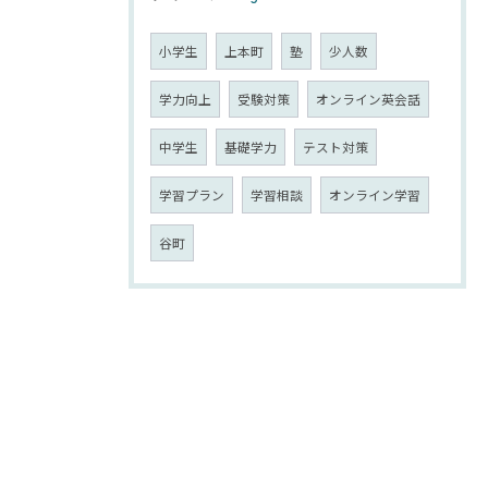
小学生
上本町
塾
少人数
学力向上
受験対策
オンライン英会話
中学生
基礎学力
テスト対策
学習プラン
学習相談
オンライン学習
谷町