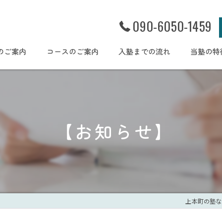
090-6050-1459
のご案内
コースのご案内
入塾までの流れ
当塾の特
幼児
小学生
【お知らせ】
集団個別
体験授業
学習習慣
上本町の塾ならSTAR