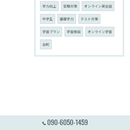
学力向上
受験対策
オンライン英会話
中学生
基礎学力
テスト対策
学習プラン
学習相談
オンライン学習
谷町
090-6050-1459