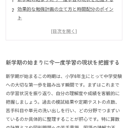
効果的な勉強計画の立て方と時間配分のポイン
ト
苦手克服のための効果的な取り組み方
得意分野を伸ばし、さらなる成績アップを目指
す
新学期からの勉強計画を継続し、合格へ繋げる
新学期の始まりに今一度学習の現状を把握する
ために
新学期が始まるこの時期は、小学6年生にとって中学受験
への大切な第一歩を踏み出す瞬間です。まずはこれまで
の学習状況を振り返り、自分の理解度や成績を客観的に
把握しましょう。過去の模試結果や定期テストの点数、
苦手科目や単元の洗い出しを行い、どの分野でつまずい
ているのか具体的に整理することが肝心です。特に算数
の計算ミスや図形問題への苦手意識、国語の読解力不