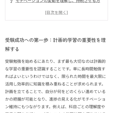
モチベーションの変動を理解し、持続させる方
法
効果的な勉強計画の立て方：科目別・時間配分
のコツ
意識改革による学習習慣の定着と自己管理能力
受験成功への第一歩：計画的学習の重要性を理
の向上
解する
受験成功への総仕上げ：計画の見直しとモチベ
ーションの最高潮を目指して
受験勉強を始めるにあたり、まず最も大切なのは計画的
な学習の重要性を認識することです。単に長時間勉強す
ればよいというわけではなく、限られた時間を最大限に
活用し効率的に知識を積み重ねることが求められます。
計画を立てることで、自分が何をどのくらい進めている
かの把握が可能となり、進捗の見える化がモチベーショ
ン維持にもつながります。例えば、科目ごとの理解度や