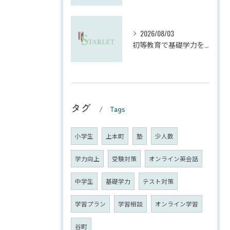
2026/08/03
初等教育で基礎学力を確実に定着させる塾の技術
タグ
Tags
小学生
上本町
塾
少人数
学力向上
受験対策
オンライン英会話
中学生
基礎学力
テスト対策
学習プラン
学習相談
オンライン学習
谷町