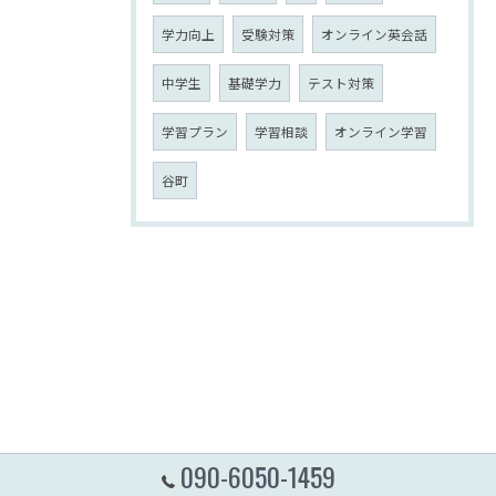
学力向上
受験対策
オンライン英会話
中学生
基礎学力
テスト対策
学習プラン
学習相談
オンライン学習
谷町
090-6050-1459