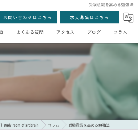
受験意識を高める勉強法
お問い合わせはこちら
求人募集はこちら
徴
よくある質問
アクセス
ブログ
コラム
法
dy room of art brain
コラム
受験意識を高める勉強法