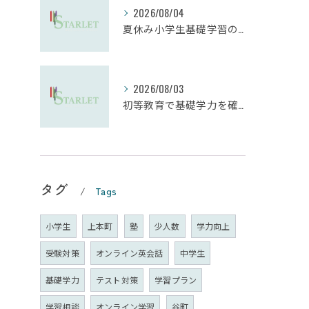
2026/08/04
夏休み小学生基礎学習の勉強法とモチベーション維持
2026/08/03
初等教育で基礎学力を確実に定着させる塾の技術
タグ
Tags
小学生
上本町
塾
少人数
学力向上
受験対策
オンライン英会話
中学生
基礎学力
テスト対策
学習プラン
学習相談
オンライン学習
谷町