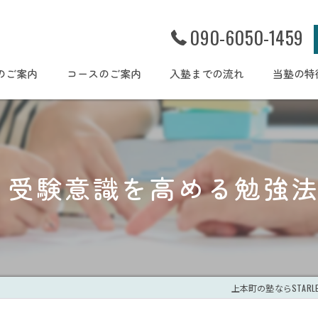
090-6050-1459
のご案内
コースのご案内
入塾までの流れ
当塾の特
幼児
小学生
受験意識を高める勉強
集団個別
体験授業
学習習慣
上本町の塾ならSTARLET stu