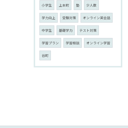
小学生
上本町
塾
少人数
学力向上
受験対策
オンライン英会話
中学生
基礎学力
テスト対策
学習プラン
学習相談
オンライン学習
谷町